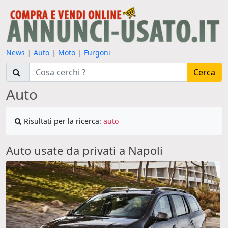
News
Auto
Moto
Furgoni
|
|
|
Cerca
Auto
Risultati per la ricerca:
auto
Auto usate da privati a Napoli